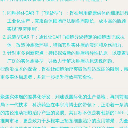
同种异体CAR-T（“现货型”）
：旨在利用健康供体的细胞进
工业化生产，克服自体细胞疗法制备周期长、成本高的瓶颈
实现“即需即用”。
武装型CAR-T
：通过让CAR-T细胞分泌特定的细胞因子或抗
体，改造肿瘤微环境，增强其对实体瘤的浸润和杀伤能力。
针对更多创新靶点
：持续探索新的肿瘤特异性抗原，以覆盖
广泛的实体瘤类型，并致力于解决肿瘤抗原逃逸问题。
这些前沿技术的探索，旨在让细胞治疗突破当前适应症的限制，
及更多实体瘤患者，并进一步提升疗效与安全性。
从聚焦实体瘤的差异化研发，到建设国际化的生产基地，再到前
布局下一代技术，科济药业在李宗海博士的带领下，正沿着一条
的路径推动细胞治疗产业的发展。其目标不仅是将创新的CAR-T
品推向市场，更是致力于从根本上拓宽细胞治疗的应用前景，为