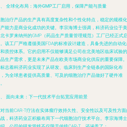
二、 全球化布局：海外GMP工厂启用，保障产能与质量
细胞治疗产品的生产具有高度复杂性和个性化特点，稳定的规模
生产能力是商业化成功的关键。李宗海博士强调，科济药业位于
国北卡罗来纳州的GMP（药品生产质量管理规范）工厂已经正式
用。该工厂严格遵循美国FDA的标准设计建造，具备先进的自动化
产和质控体系。它的启用不仅能够满足公司在北美地区临床试验
样品生产需求，更是未来产品在欧美市场商业化供应的重要保障
这标志着科济药业实现了从研发、临床到生产全链条的国际化布
局，为全球患者提供高质量、可及的细胞治疗产品做好了硬件准
备。
三、 面向未来：下一代技术平台拓宽应用前景
对当前CAR-T疗法在实体瘤疗效持久性、安全性以及可及性方面
挑战，科济药业正积极布局下一代细胞治疗技术平台。李宗海博
绍，公司的研发管线不仅限于传统CAR-T，还涵盖了：