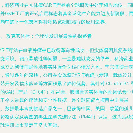
，科济药业在实体瘤CAR-T产品的全球研发中处于领先地位，同
海外GMP工厂的正式启用标志着其全球化生产能力迈入新阶段，
布局中的下一代技术将持续拓宽细胞治疗的应用边界。
一、 攻克实体瘤：全球研发进展最快的探路者
AR-T疗法在血液肿瘤中已取得革命性成功，但实体瘤因其复杂的
瘤微环境、靶点异质性等问题，一直是难以攻克的堡垒。科济药
自成立之初便前瞻性地将实体瘤作为核心研发方向。李宗海博士
，通过多年的深耕，公司在实体瘤CAR-T的靶点发现、载体设计
艺开发及临床验证等方面积累了独特优势。其针对 Claudin18.2 
的CAR-T产品（CT041）在胃癌、胰腺癌等实体瘤的临床试验中
现了令人鼓舞的疗效和安全性数据，是全球同靶点项目中进展最
快、数据最丰富的候选产品之一，已获得中国、美国、欧盟的孤
药资格认定及美国的再生医学先进疗法（RMAT）认定，这为后续
全球注册上市奠定了坚实基础。