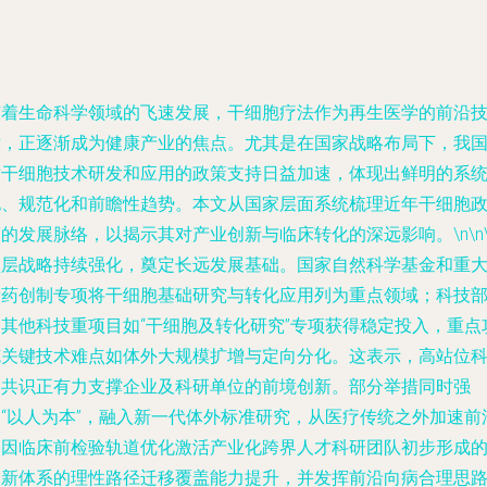
随着生命科学领域的飞速发展，干细胞疗法作为再生医学的前沿
术，正逐渐成为健康产业的焦点。尤其是在国家战略布局下，我
对干细胞技术研发和应用的政策支持日益加速，体现出鲜明的系
化、规范化和前瞻性趋势。本文从国家层面系统梳理近年干细胞
的发展脉络，以揭示其对产业创新与临床转化的深远影响。\n\n\
顶层战略持续强化，奠定长远发展基础。国家自然科学基金和重
新药创制专项将干细胞基础研究与转化应用列为重点领域；科技
的其他科技重项目如“干细胞及转化研究”专项获得稳定投入，重点
克关键技术难点如体外大规模扩增与定向分化。这表示，高站位
学共识正有力支撑企业及科研单位的前境创新。部分举措同时强
调“以人为本”，融入新一代体外标准研究，从医疗传统之外加速前
基因临床前检验轨道优化激活产业化跨界人才科研团队初步形成
创新体系的理性路径迁移覆盖能力提升，并发挥前沿向病合理思